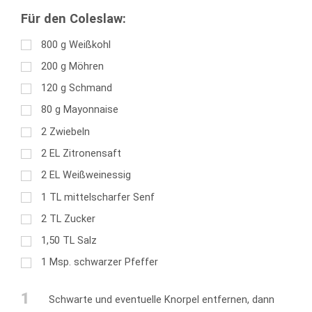
Für den Coleslaw:
800
g
Weißkohl
200
g
Möhren
120
g
Schmand
80
g
Mayonnaise
2
Zwiebeln
2
EL
Zitronensaft
2
EL
Weißweinessig
1
TL
mittelscharfer Senf
2
TL
Zucker
1,50
TL
Salz
1
Msp. schwarzer Pfeffer
1
Schwarte und eventuelle Knorpel entfernen, dann