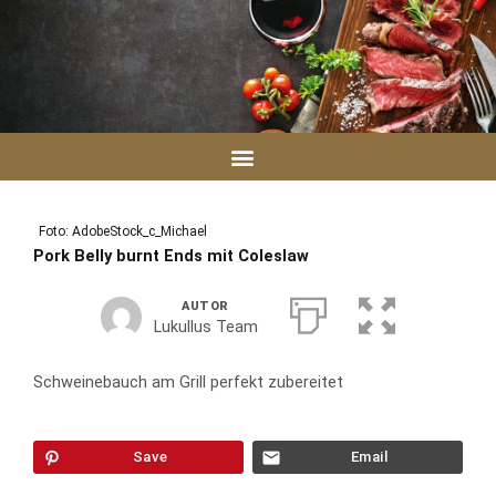
Zum
Inhalt
springen
Foto: AdobeStock_c_Michael
Pork Belly burnt Ends mit Coleslaw
AUTOR
Lukullus Team
Schweinebauch am Grill perfekt zubereitet
Save
Email