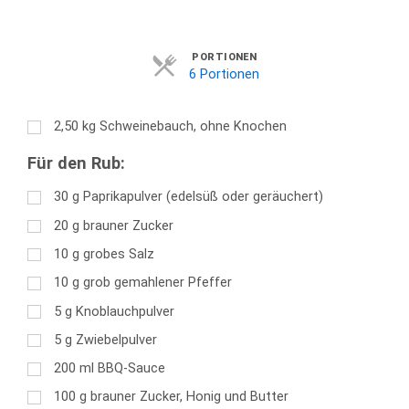
Servings
PORTIONEN
6 Portionen
2,50
kg
Schweinebauch, ohne Knochen
Für den Rub:
30
g
Paprikapulver (edelsüß oder geräuchert)
20
g
brauner Zucker
10
g
grobes Salz
10
g
grob gemahlener Pfeffer
5
g
Knoblauchpulver
5
g
Zwiebelpulver
200
ml
BBQ-Sauce
100
g
brauner Zucker, Honig und Butter