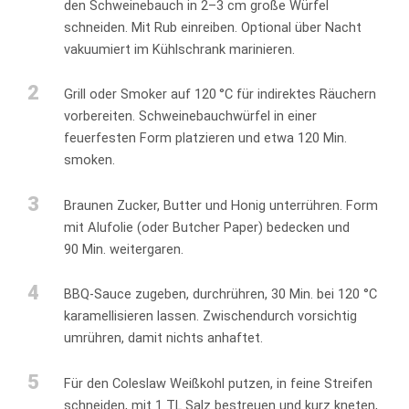
den Schweinebauch in 2–3 cm große Würfel
schneiden. Mit Rub einreiben. Optional über Nacht
vakuumiert im Kühlschrank marinieren.
2
Grill oder Smoker auf 120 °C für indirektes Räuchern
vorbereiten. Schweinebauchwürfel in einer
feuerfesten Form platzieren und etwa 120 Min.
smoken.
3
Braunen Zucker, Butter und Honig unterrühren. Form
mit Alufolie (oder Butcher Paper) bedecken und
90 Min. weitergaren.
4
BBQ-Sauce zugeben, durchrühren, 30 Min. bei 120 °C
karamellisieren lassen. Zwischendurch vorsichtig
umrühren, damit nichts anhaftet.
5
Für den Coleslaw Weißkohl putzen, in feine Streifen
schneiden, mit 1 TL Salz bestreuen und kurz kneten,