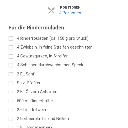
Servings
PORTIONEN
4 Portionen
Für die Rinderrouladen:
4
Rinderrouladen (ca. 150 g pro Stück)
4
Zwiebeln, in feine Streifen geschnitten
4
Gewürzgurken, in Streifen
4
Scheiben durchwachsenen Speck
2
EL
Senf
Salz, Pfeffer
2
EL
Öl zum Anbraten
500
ml
Rinderbrühe
250
ml
Rotwein
2
Lorbeerblätter und Nelken
1
EL
Tomatenmark