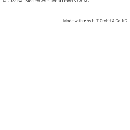
© 2023 B&L MedienGesellschaft mbH & Co. KG
Made with ♥ by HLT GmbH & Co. KG