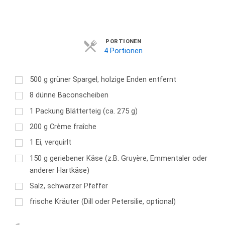
Servings
PORTIONEN
4 Portionen
500
g
grüner Spargel, holzige Enden entfernt
8
dünne Baconscheiben
1
Packung Blätterteig (ca. 275 g)
200
g
Crème fraîche
1
Ei, verquirlt
150
g
geriebener Käse (z.B. Gruyère, Emmentaler oder
anderer Hartkäse)
Salz, schwarzer Pfeffer
frische Kräuter (Dill oder Petersilie, optional)