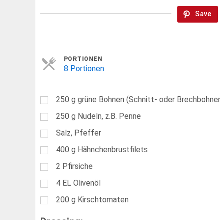
Save
Servings
PORTIONEN
8 Portionen
250
g
grüne Bohnen (Schnitt- oder Brechbohne
250
g
Nudeln, z.B. Penne
Salz, Pfeffer
400
g
Hähnchenbrustfilets
2
Pfirsiche
4
EL
Olivenöl
200
g
Kirschtomaten