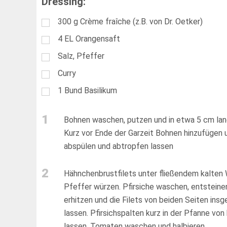
Dressing:
300
g
Crème fraîche (z.B. von Dr. Oetker)
4
EL
Orangensaft
Salz, Pfeffer
Curry
1
Bund Basilikum
1
Bohnen waschen, putzen und in etwa 5 cm lan
Kurz vor Ende der Garzeit Bohnen hinzufügen 
abspülen und abtropfen lassen
2
Hähnchenbrustfilets unter fließendem kalten 
Pfeffer würzen. Pfirsiche waschen, entsteinen
erhitzen und die Filets von beiden Seiten ins
lassen. Pfirsichspalten kurz in der Pfanne vo
lassen. Tomaten waschen und halbieren.