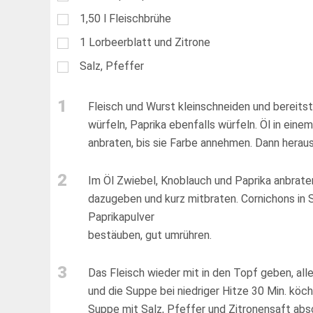
1,50
l
Fleischbrühe
1
Lorbeerblatt und Zitrone
Salz, Pfeffer
1
Fleisch und Wurst kleinschneiden und bereits
würfeln, Paprika ebenfalls würfeln. Öl in eine
anbraten, bis sie Farbe annehmen. Dann herau
2
Im Öl Zwiebel, Knoblauch und Paprika anbrate
dazugeben und kurz mitbraten. Cornichons in
Paprikapulver
bestäuben, gut umrühren.
3
Das Fleisch wieder mit in den Topf geben, all
und die Suppe bei niedriger Hitze 30 Min. köc
Suppe mit Salz, Pfeffer und Zitronensaft ab