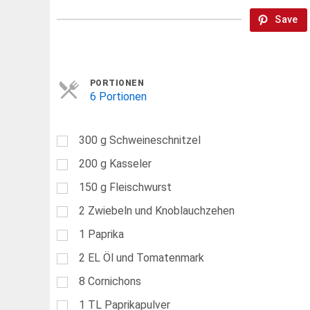
Save
Servings
PORTIONEN
6 Portionen
300
g
Schweineschnitzel
200
g
Kasseler
150
g
Fleischwurst
2
Zwiebeln und Knoblauchzehen
1
Paprika
2
EL
Öl und Tomatenmark
8
Cornichons
1
TL
Paprikapulver