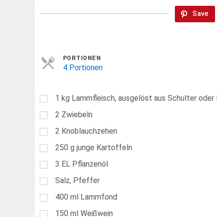
Save
Servings
PORTIONEN
4 Portionen
1
kg
Lammfleisch, ausgelöst aus Schulter oder
2
Zwiebeln
2
Knoblauchzehen
250
g
junge Kartoffeln
3
EL
Pflanzenöl
Salz, Pfeffer
400
ml
Lammfond
150
ml
Weißwein