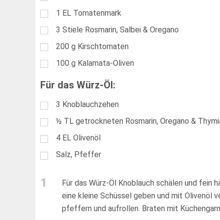
1
EL
Tomatenmark
3
Stiele Rosmarin, Salbei & Oregano
200
g
Kirschtomaten
100
g
Kalamata-Oliven
Für das Würz-Öl:
3
Knoblauchzehen
½
TL
getrockneten Rosmarin, Oregano & Thymi
4
EL
Olivenöl
Salz, Pfeffer
1
Für das Würz-Öl Knoblauch schälen und fein 
eine kleine Schüssel geben und mit Olivenöl ve
pfeffern und aufrollen. Braten mit Küchengarn 