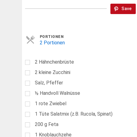
Save
Servings
PORTIONEN
2 Portionen
2
Hähnchenbrüste
2
kleine Zucchini
Salz, Pfeffer
½
Handvoll Walnüsse
1
rote Zwiebel
1
Tüte Salatmix (z.B. Rucola, Spinat)
200
g
Feta
1
Knoblauchzehe