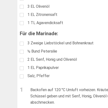
3
EL
Olivenöl
1
EL
Zitronensaft
1
TL
Agavendicksaft
Für die Marinade:
3
Zweige Liebstöckel und Bohnenkraut
½
Bund Petersilie
2
EL
Senf, Honig und Olivenöl
1
EL
Paprikapulver
Salz, Pfeffer
1
Backofen auf 120 °C Umluft vorheizen. Kräute
Schüssel geben und mit Senf, Honig, Olivenöl
abschmecken.