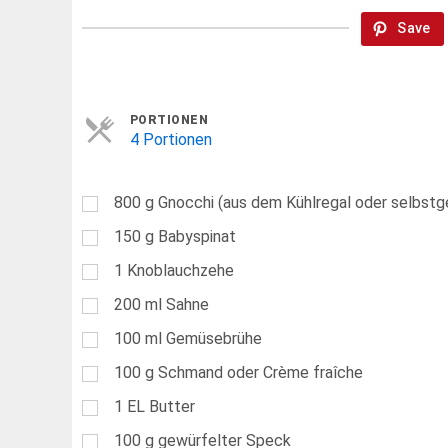
Save
Servings
PORTIONEN
4 Portionen
800
g
Gnocchi (aus dem Kühlregal oder selbst
150
g
Babyspinat
1
Knoblauchzehe
200
ml
Sahne
100
ml
Gemüsebrühe
100
g
Schmand oder Crème fraîche
1
EL
Butter
100
g
gewürfelter Speck