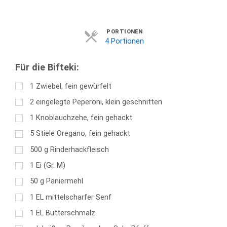
Servings
PORTIONEN
4 Portionen
Für die Bifteki:
1
Zwiebel, fein gewürfelt
2
eingelegte Peperoni, klein geschnitten
1
Knoblauchzehe, fein gehackt
5
Stiele Oregano, fein gehackt
500
g
Rinderhackfleisch
1
Ei (Gr. M)
50
g
Paniermehl
1
EL
mittelscharfer Senf
1
EL
Butterschmalz