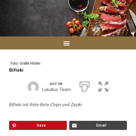
Zum
Inhalt
springen
Foto: Grafik Hilden
Bifteki
AUTOR
Lukullus Team
Bifteki mit Rote-Bete-Chips und Zaziki
Save
Email