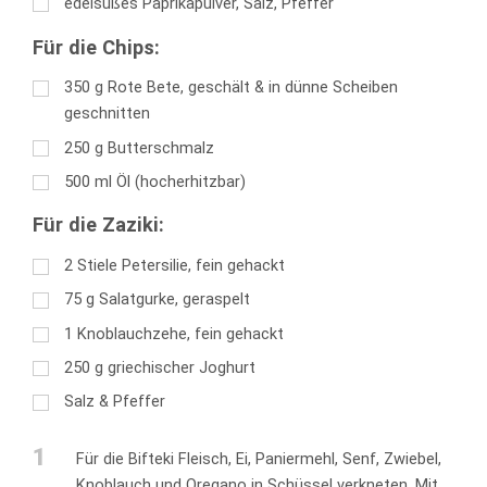
edelsüßes Paprikapulver, Salz, Pfeffer
Für die Chips:
350
g
Rote Bete, geschält & in dünne Scheiben
geschnitten
250
g
Butterschmalz
500
ml
Öl (hocherhitzbar)
Für die Zaziki:
2
Stiele Petersilie, fein gehackt
75
g
Salatgurke, geraspelt
1
Knoblauchzehe, fein gehackt
250
g
griechischer Joghurt
Salz & Pfeffer
1
Für die Bifteki Fleisch, Ei, Paniermehl, Senf, Zwiebel,
Knoblauch und Oregano in Schüssel verkneten. Mit