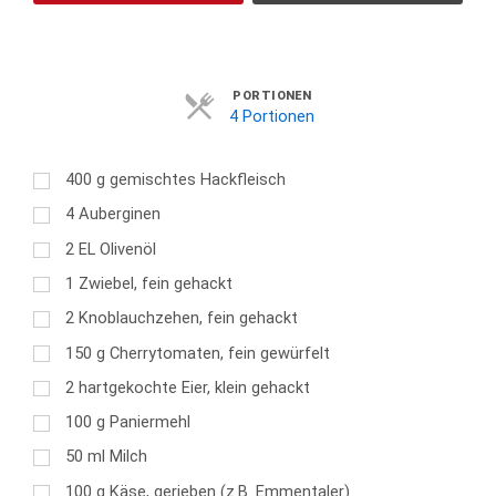
Servings
PORTIONEN
4 Portionen
400
g
gemischtes Hackfleisch
4
Auberginen
2
EL
Olivenöl
1
Zwiebel, fein gehackt
2
Knoblauchzehen, fein gehackt
150
g
Cherrytomaten, fein gewürfelt
2
hartgekochte Eier, klein gehackt
100
g
Paniermehl
50
ml
Milch
100
g
Käse, gerieben (z.B. Emmentaler)