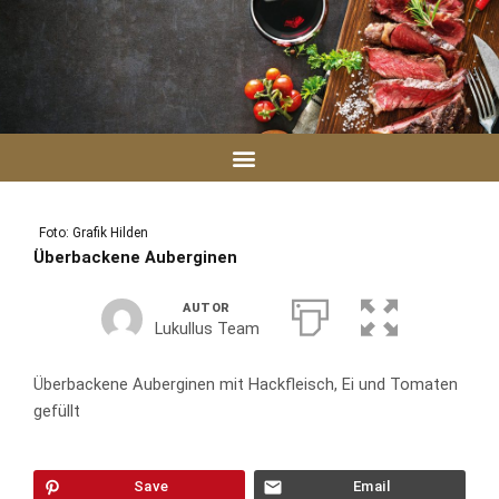
Zum
Inhalt
springen
Foto: Grafik Hilden
Überbackene Auberginen
AUTOR
Lukullus Team
Überbackene Auberginen mit Hackfleisch, Ei und Tomaten
gefüllt
Save
Email