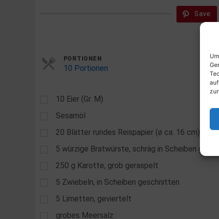
Save
Um 
Servings
PORTIONEN
Ger
10 Portionen
Tec
auf
zur
10
Eier (Gr. M)
Sesamöl
20
Blätter rundes Reispapier (ø ca. 16 cm)
5
würzige Bratwürste, schräg in Scheiben gesch
250
g
Karotte, grob geraspelt
5
Zwiebeln, in Scheiben geschnitten
5
Limetten, geviertelt
grobes Meersalz