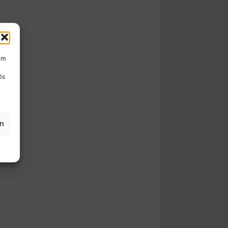
um
Ds
en