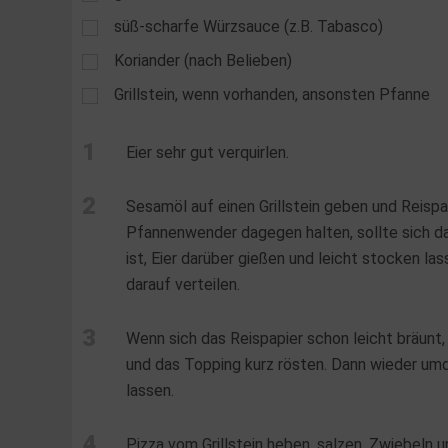
süß-scharfe Würzsauce (z.B. Tabasco)
Koriander (nach Belieben)
Grillstein, wenn vorhanden, ansonsten Pfanne
1
Eier sehr gut verquirlen.
2
Sesamöl auf einen Grillstein geben und Reisp
Pfannenwender dagegen halten, sollte sich da
ist, Eier darüber gießen und leicht stocken l
darauf verteilen.
3
Wenn sich das Reispapier schon leicht bräunt,
und das Topping kurz rösten. Dann wieder um
lassen.
4
Pizza vom Grillstein heben, salzen, Zwiebeln 