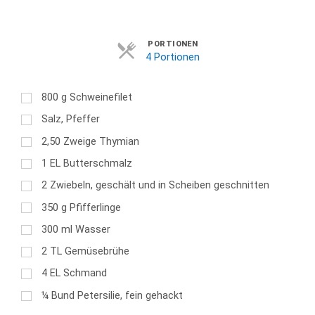
Servings
PORTIONEN
4 Portionen
800
g
Schweinefilet
Salz, Pfeffer
2,50
Zweige Thymian
1
EL
Butterschmalz
2
Zwiebeln, geschält und in Scheiben geschnitten
350
g
Pfifferlinge
300
ml
Wasser
2
TL
Gemüsebrühe
4
EL
Schmand
¼
Bund Petersilie, fein gehackt