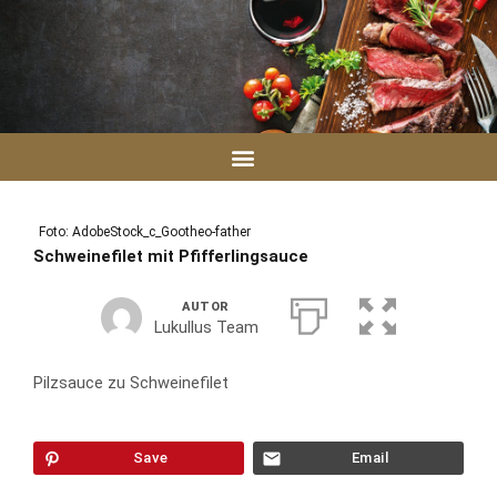
Zum
Inhalt
springen
Foto: AdobeStock_c_Gootheo-father
Schweinefilet mit Pfifferlingsauce
AUTOR
Lukullus Team
Pilzsauce zu Schweinefilet
Save
Email