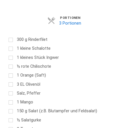
Servings
PORTIONEN
3 Portionen
300
g
Rinderfilet
1
kleine Schalotte
1
kleines Stück Ingwer
½
rote Chilischote
1
Orange (Saft)
3
EL
Olivenöl
Salz, Pfeffer
1
Mango
150
g
Salat (z.B. Blutampfer und Feldsalat)
½
Salatgurke