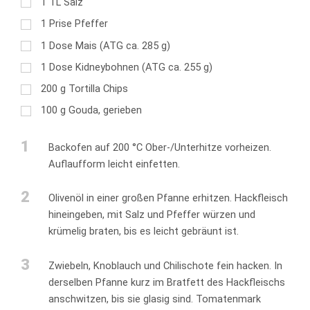
1
TL
Salz
1
Prise Pfeffer
1
Dose Mais (ATG ca. 285 g)
1
Dose Kidneybohnen (ATG ca. 255 g)
200
g
Tortilla Chips
100
g
Gouda, gerieben
1
Backofen auf 200 °C Ober-/Unterhitze vorheizen.
Auflaufform leicht einfetten.
2
Olivenöl in einer großen Pfanne erhitzen. Hackfleisch
hineingeben, mit Salz und Pfeffer würzen und
krümelig braten, bis es leicht gebräunt ist.
3
Zwiebeln, Knoblauch und Chilischote fein hacken. In
derselben Pfanne kurz im Bratfett des Hackfleischs
anschwitzen, bis sie glasig sind. Tomatenmark