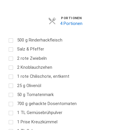
Servings
PORTIONEN
4 Portionen
500
g
Rinderhackfleisch
Salz & Pfeffer
2
rote Zwiebeln
2
Knoblauchzehen
1
rote Chilischote, entkernt
25
g
Olivenöl
50
g
Tomatenmark
700
g
gehackte Dosentomaten
1
TL
Gemüsebrühpulver
1
Prise Kreuzkümmel