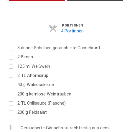
Servings
PORTIONEN
4 Portionen
8
dünne Scheiben geräucherte Gänsebrust
2
Birnen
125
ml
Weißwein
2
TL
Ahornsirup
40
g
Walnusskerne
200
g
kernlose Weintrauben
2
TL
Chilisauce (Flasche)
200
g
Feldsalat
1
Geräucherte Gänsebrust rechtzeitig aus dem