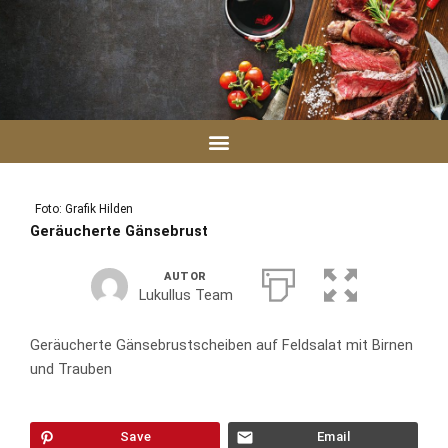
Zum
Inhalt
springen
Foto: Grafik Hilden
Geräucherte Gänsebrust
AUTOR
Lukullus Team
Geräucherte Gänsebrustscheiben auf Feldsalat mit Birnen
und Trauben
Save
Email