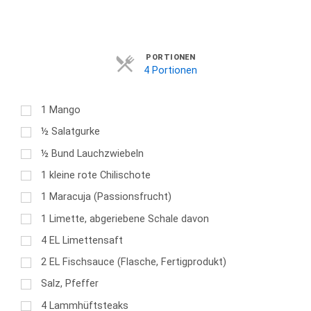
Servings
PORTIONEN
4 Portionen
1
Mango
½
Salatgurke
½
Bund Lauchzwiebeln
1
kleine rote Chilischote
1
Maracuja (Passionsfrucht)
1
Limette, abgeriebene Schale davon
4
EL
Limettensaft
2
EL
Fischsauce (Flasche, Fertigprodukt)
Salz, Pfeffer
4
Lammhüftsteaks