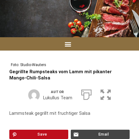
Zum
Inhalt
springen
Foto: Studio-Wauters
Gegrillte Rumpsteaks vom Lamm mit pikanter
Mango-Chili-Salsa
AUTOR
Lukullus Team
Lammsteak gegrillt mit fruchtiger Salsa
Save
Email