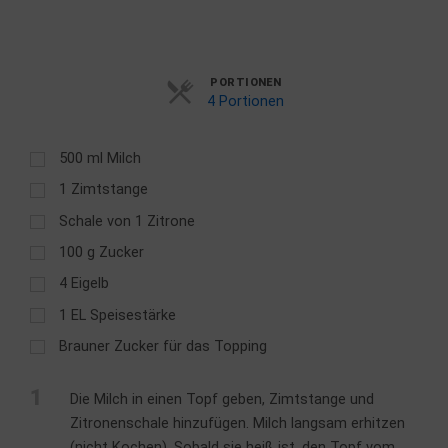
Servings
PORTIONEN
4 Portionen
500
ml
Milch
1
Zimtstange
Schale von 1 Zitrone
100
g
Zucker
4
Eigelb
1
EL
Speisestärke
Brauner Zucker für das Topping
1
Die Milch in einen Topf geben, Zimtstange und
Zitronenschale hinzufügen. Milch langsam erhitzen
(nicht Kochen). Sobald sie heiß ist, den Topf vom