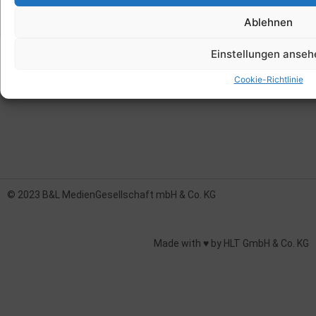
Cookie-Richtlinie (EU)
Ablehnen
Einstellungen anseh
Cookie-Richtlinie
© 2023 B&L MedienGesellschaft mbH & Co. KG
Made with ♥ by HLT GmbH & Co. KG