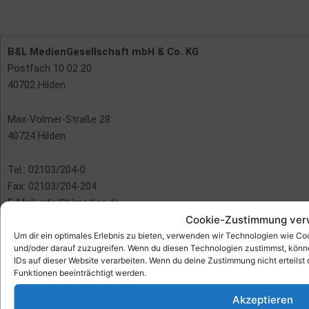
B&L MedienGesellschaft mbH & Co. KG
Postfach 10 02 20
40702 Hilden
Max-Volmer-Straße 28
40724 Hilden
Tel.: 02103/204-0
Fax: 02103/204-204
E-Mail:
info@blmedien.de
Cookie-Zustimmung ver
Um dir ein optimales Erlebnis zu bieten, verwenden wir Technologien wie C
und/oder darauf zuzugreifen. Wenn du diesen Technologien zustimmst, könne
Rezepte
IDs auf dieser Website verarbeiten. Wenn du deine Zustimmung nicht erteil
Funktionen beeinträchtigt werden.
Heftarchiv
Akzeptieren