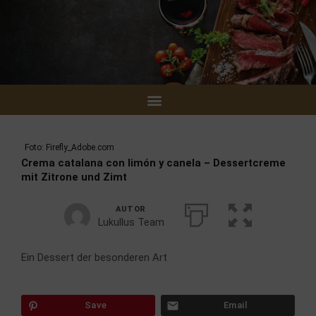
Zum
Inhalt
springen
Foto: Firefly_Adobe.com
Crema catalana con limón y canela – Dessertcreme
mit Zitrone und Zimt
AUTOR
Lukullus Team
Ein Dessert der besonderen Art
Save
Email