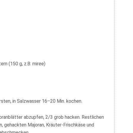
rn (150 g, z.B. miree)
ürsten, in Salzwasser 16–20 Min. kochen.
oranblätter abzupfen, 2/3 grob hacken. Restlichen
n, gehackten Majoran, Kräuter-Frischkäse und
r abschmecken.