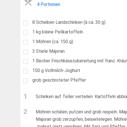
4 Portionen
8
Scheiben Landschinken (à ca. 30 g)
1
kg
kleine Pellkartoffeln
1
Möhren (ca. 150 g)
3
Stiele Majoran
1
Becher Frischkäsezubereitung mit franz. Kräute
150
g
Vollmilch-Joghurt
grob geschroteter Pfeffer
1
Schinken auf Teller verteilen. Kartoffeln abb
2
Möhren schälen, putzen und grob raspeln. Maj
Majoran grob zerzupfen, beiseitelegen. Möhre
Joghurt glatt verrühren. Mit Salz und Pfeffe