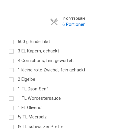
Servings
PORTIONEN
6 Portionen
600
g
Rinderfilet
3
EL
Kapern, gehackt
4
Cornichons, fein gewürfelt
1
kleine rote Zwiebel, fein gehackt
2
Eigelbe
1
TL
Dijon-Senf
1
TL
Worcestersauce
1
EL
Olivenöl
½
TL
Meersalz
½
TL
schwarzer Pfeffer