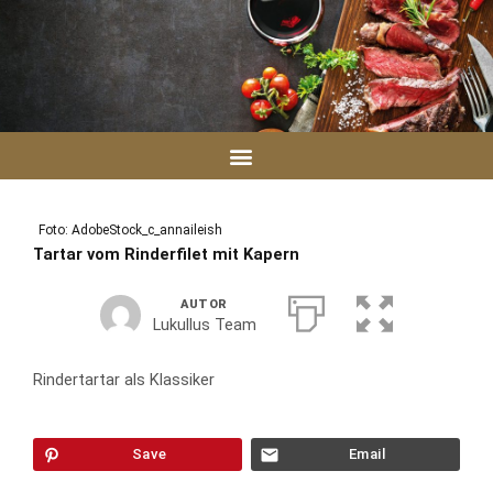
Zum
Inhalt
springen
Foto: AdobeStock_c_annaileish
Tartar vom Rinderfilet mit Kapern
AUTOR
Lukullus Team
Rindertartar als Klassiker
Save
Email