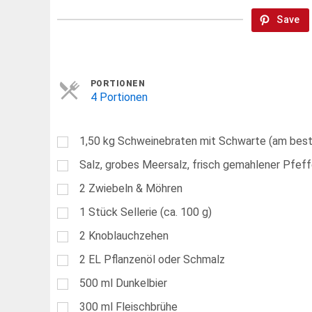
Save
Servings
PORTIONEN
4 Portionen
1,50
kg
Schweinebraten mit Schwarte (am best
Salz, grobes Meersalz, frisch gemahlener Pfeff
2
Zwiebeln & Möhren
1
Stück Sellerie (ca. 100 g)
2
Knoblauchzehen
2
EL
Pflanzenöl oder Schmalz
500
ml
Dunkelbier
300
ml
Fleischbrühe