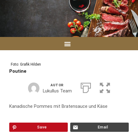
Zum
Inhalt
springen
Foto: Grafik Hilden
Poutine
AUTOR
Lukullus Team
Kanadische Pommes mit Bratensauce und Käse
Save
Email