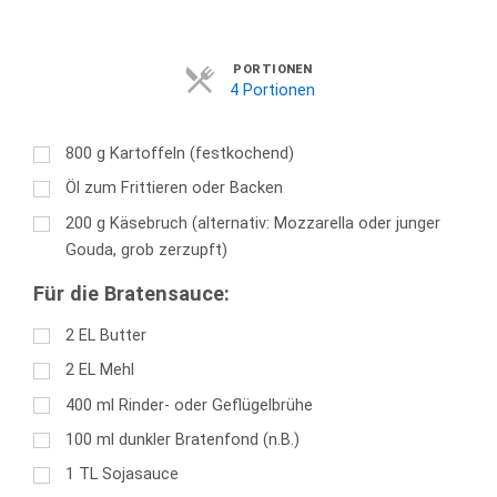
Servings
PORTIONEN
4 Portionen
800
g
Kartoffeln (festkochend)
Öl zum Frittieren oder Backen
200
g
Käsebruch (alternativ: Mozzarella oder junger
Gouda, grob zerzupft)
Für die Bratensauce:
2
EL
Butter
2
EL
Mehl
400
ml
Rinder- oder Geflügelbrühe
100
ml
dunkler Bratenfond (n.B.)
1
TL
Sojasauce