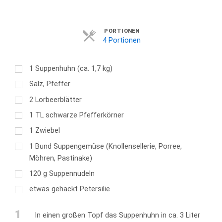
Servings
PORTIONEN
4 Portionen
1
Suppenhuhn (ca. 1,7 kg)
Salz, Pfeffer
2
Lorbeerblätter
1
TL
schwarze Pfefferkörner
1
Zwiebel
1
Bund Suppengemüse (Knollensellerie, Porree,
Möhren, Pastinake)
120
g
Suppennudeln
etwas gehackt Petersilie
1
In einen großen Topf das Suppenhuhn in ca. 3 Liter