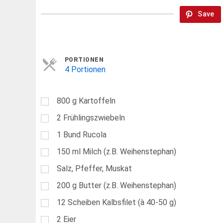
Save
Servings
PORTIONEN
4 Portionen
800
g
Kartoffeln
2
Frühlingszwiebeln
1
Bund Rucola
150
ml
Milch (z.B. Weihenstephan)
Salz, Pfeffer, Muskat
200
g
Butter (z.B. Weihenstephan)
12
Scheiben Kalbsfilet (à 40-50 g)
2
Eier