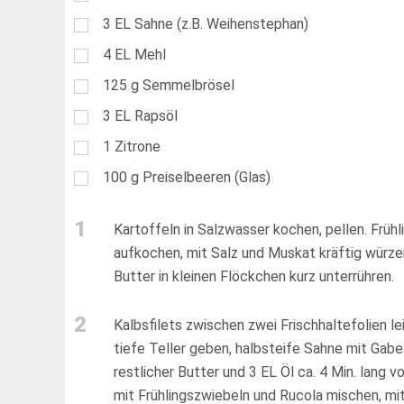
3
EL
Sahne (z.B. Weihenstephan)
4
EL
Mehl
125
g
Semmelbrösel
3
EL
Rapsöl
1
Zitrone
100
g
Preiselbeeren (Glas)
1
Kartoffeln in Salzwasser kochen, pellen. Früh
aufkochen, mit Salz und Muskat kräftig würzen.
Butter in kleinen Flöckchen kurz unterrühren.
2
Kalbsfilets zwischen zwei Frischhaltefolien lei
tiefe Teller geben, halbsteife Sahne mit Gabel
restlicher Butter und 3 EL Öl ca. 4 Min. lang 
mit Frühlingszwiebeln und Rucola mischen, mit