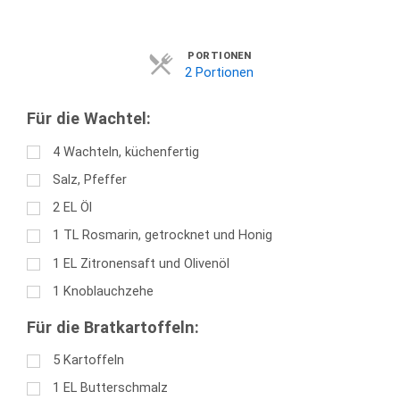
Servings
PORTIONEN
2 Portionen
Für die Wachtel:
4
Wachteln, küchenfertig
Salz, Pfeffer
2
EL
Öl
1
TL
Rosmarin, getrocknet und Honig
1
EL
Zitronensaft und Olivenöl
1
Knoblauchzehe
Für die Bratkartoffeln:
5
Kartoffeln
1
EL
Butterschmalz