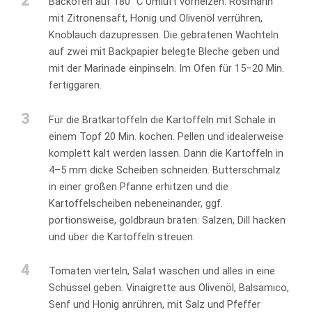
2
Backofen auf 180 °C Umluft vorheizen. Rosmarin
mit Zitronensaft, Honig und Olivenöl verrühren,
Knoblauch dazupressen. Die gebratenen Wachteln
auf zwei mit Backpapier belegte Bleche geben und
mit der Marinade einpinseln. Im Ofen für 15–20 Min.
fertiggaren.
3
Für die Bratkartoffeln die Kartoffeln mit Schale in
einem Topf 20 Min. kochen. Pellen und idealerweise
komplett kalt werden lassen. Dann die Kartoffeln in
4–5 mm dicke Scheiben schneiden. Butterschmalz
in einer großen Pfanne erhitzen und die
Kartoffelscheiben nebeneinander, ggf.
portionsweise, goldbraun braten. Salzen, Dill hacken
und über die Kartoffeln streuen.
4
Tomaten vierteln, Salat waschen und alles in eine
Schüssel geben. Vinaigrette aus Olivenöl, Balsamico,
Senf und Honig anrühren, mit Salz und Pfeffer