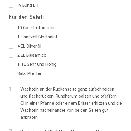
⅓
Bund Dill
Für den Salat:
10
Cocktailtomaten
1
Handvoll Blattsalat
4
EL
Olivenöl
2
EL
Balsamico
1
TL
Senf und Honig
Salz, Pfeffer
1
Wachteln an der Rückenseite ganz aufschneiden
und flachdrücken. Rundherum salzen und pfeffern.
Öl in einer Pfanne oder einem Bräter erhitzen und die
Wachteln nacheinander von beiden Seiten gut
anbraten.