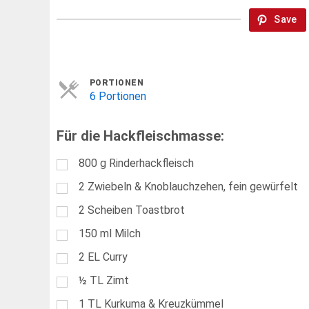
Save
Servings
PORTIONEN
6 Portionen
Für die Hackfleischmasse:
800
g
Rinderhackfleisch
2
Zwiebeln & Knoblauchzehen, fein gewürfelt
2
Scheiben Toastbrot
150
ml
Milch
2
EL
Curry
½
TL
Zimt
1
TL
Kurkuma & Kreuzkümmel