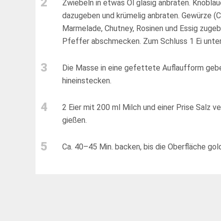
2
Zwiebeln in etwas Öl glasig anbraten. Knoblau
dazugeben und krümelig anbraten. Gewürze (Cu
Marmelade, Chutney, Rosinen und Essig zugeb
Pfeffer abschmecken. Zum Schluss 1 Ei unterr
3
Die Masse in eine gefettete Auflaufform gebe
hineinstecken.
4
2 Eier mit 200 ml Milch und einer Prise Salz v
gießen.
5
Ca. 40–45 Min. backen, bis die Oberfläche gol